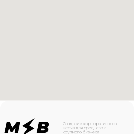
Создание корпоративного
мерча для среднего и
крупного бизнеса
КАТАЛОГ
ИНФОРМАЦИЯ
Футболки
О компании
Худи
Каталог
Свитшоты
Услуги
Бомберы
NFC
Джоггеры
Кейсы
Шорты
Доставка и оплата
Сумки и рюкзаки
Кепки
Контакты
Маска для лица
КОНТАКТЫ
+7(916)-153-13-07
ОБРАТНЫЙ ЗВОНОК