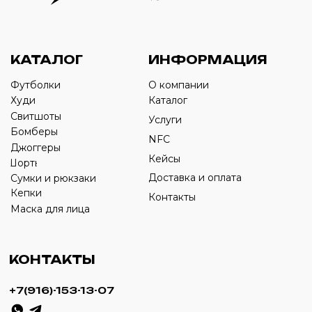
Оставьте свой номер телефона ниже
›
+7
ИП Савченко Д.А
ИНН: 332903668270
ОГРНИП: 320774600387606
© 2024 m4b. copyrighted.
Разработка сайта