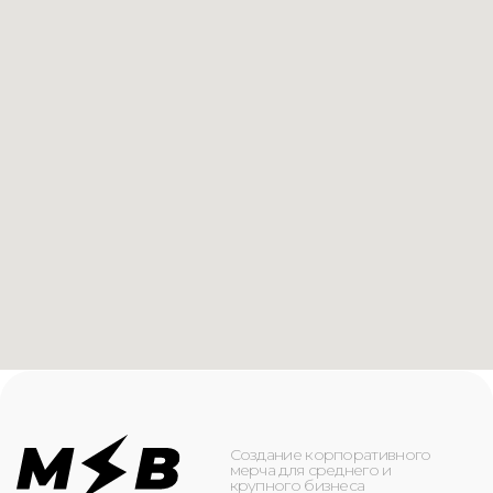
Создание корпоративного
мерча для среднего и
крупного бизнеса
КАТАЛОГ
ИНФОРМАЦИЯ
Футболки
О компании
Худи
Каталог
Свитшоты
Услуги
Бомберы
NFC
Джоггеры
Кейсы
Шорты
Доставка и оплата
Сумки и рюкзаки
Кепки
Контакты
Маска для лица
КОНТАКТЫ
+7(916)-153-13-07
ОБРАТНЫЙ ЗВОНОК