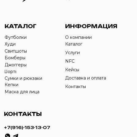
Оставьте свой номер телефона ниже
›
+7
ИП Савченко Д.А
ИНН: 332903668270
ОГРНИП: 320774600387606
© 2024 m4b. copyrighted.
Разработка сайта