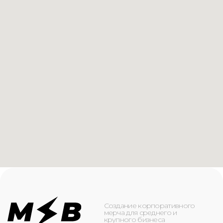
Создание корпоративного
мерча для среднего и
крупного бизнеса
КАТАЛОГ
ИНФОРМАЦИЯ
Футболки
О компании
Худи
Каталог
Свитшоты
Услуги
Бомберы
NFC
Джоггеры
Кейсы
Шорты
Доставка и оплата
Сумки и рюкзаки
Кепки
Контакты
Маска для лица
КОНТАКТЫ
+7(916)-153-13-07
ОБРАТНЫЙ ЗВОНОК