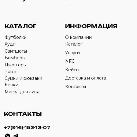
Оставьте свой номер телефона ниже
›
+7
ИП Савченко Д.А
ИНН: 332903668270
ОГРНИП: 320774600387606
© 2024 m4b. copyrighted.
Разработка сайта