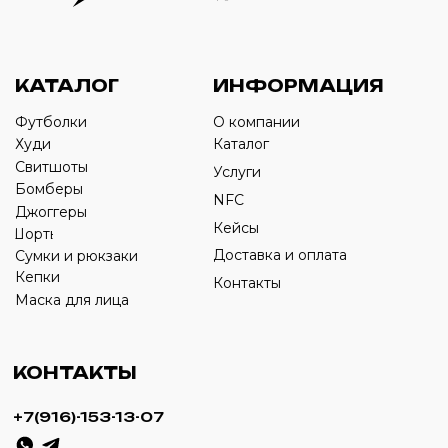
Оставьте свой номер телефона ниже
›
+7
ИП Савченко Д.А
ИНН: 332903668270
ОГРНИП: 320774600387606
© 2024 m4b. copyrighted.
Разработка сайта