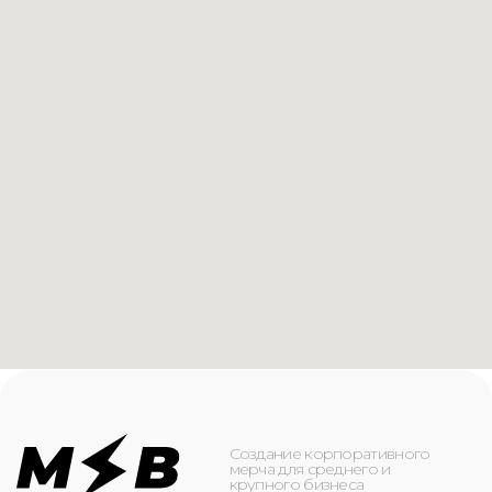
Создание корпоративного
мерча для среднего и
крупного бизнеса
КАТАЛОГ
ИНФОРМАЦИЯ
Футболки
О компании
Худи
Каталог
Свитшоты
Услуги
Бомберы
NFC
Джоггеры
Кейсы
Шорты
Доставка и оплата
Сумки и рюкзаки
Кепки
Контакты
Маска для лица
КОНТАКТЫ
+7(916)-153-13-07
ОБРАТНЫЙ ЗВОНОК