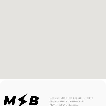
Создание корпоративного
мерча для среднего и
крупного бизнеса
КАТАЛОГ
ИНФОРМАЦИЯ
Футболки
О компании
Худи
Каталог
Свитшоты
Услуги
Бомберы
NFC
Джоггеры
Кейсы
Шорты
Доставка и оплата
Сумки и рюкзаки
Кепки
Контакты
Маска для лица
КОНТАКТЫ
+7(916)-153-13-07
ОБРАТНЫЙ ЗВОНОК