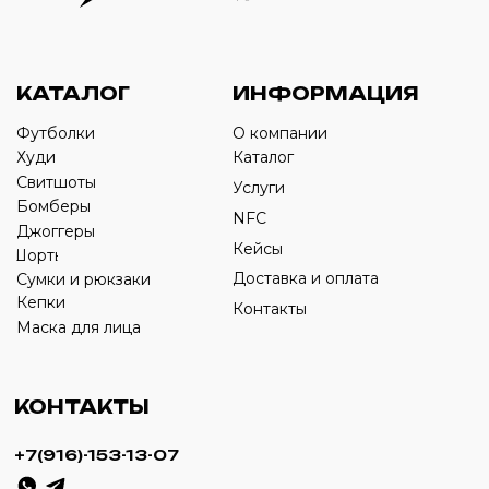
Оставьте свой номер телефона ниже
›
+7
ИП Савченко Д.А
ИНН: 332903668270
ОГРНИП: 320774600387606
© 2024 m4b. copyrighted.
Разработка сайта