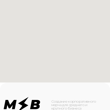
Создание корпоративного
мерча для среднего и
крупного бизнеса
КАТАЛОГ
ИНФОРМАЦИЯ
Футболки
О компании
Худи
Каталог
Свитшоты
Услуги
Бомберы
NFC
Джоггеры
Кейсы
Шорты
Доставка и оплата
Сумки и рюкзаки
Кепки
Контакты
Маска для лица
КОНТАКТЫ
+7(916)-153-13-07
ОБРАТНЫЙ ЗВОНОК