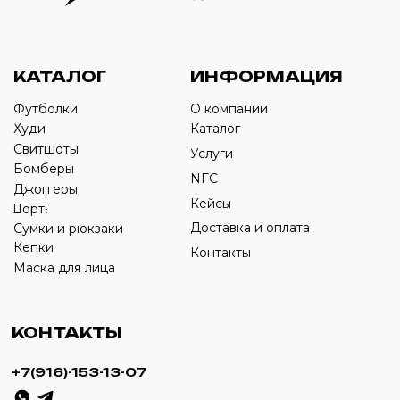
Оставьте свой номер телефона ниже
›
+7
ИП Савченко Д.А
ИНН: 332903668270
ОГРНИП: 320774600387606
© 2024 m4b. copyrighted.
Разработка сайта