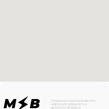
Создание корпоративного
мерча для среднего и
крупного бизнеса
КАТАЛОГ
ИНФОРМАЦИЯ
Футболки
О компании
Худи
Каталог
Свитшоты
Услуги
Бомберы
NFC
Джоггеры
Кейсы
Шорты
Доставка и оплата
Сумки и рюкзаки
Кепки
Контакты
Маска для лица
КОНТАКТЫ
+7(916)-153-13-07
ОБРАТНЫЙ ЗВОНОК