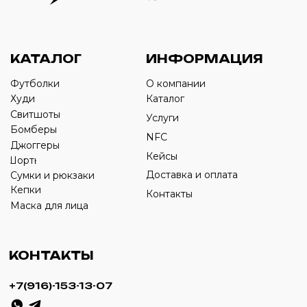
Оставьте свой номер телефона ниже
›
+7
ИП Савченко Д.А
ИНН: 332903668270
ОГРНИП: 320774600387606
© 2024 m4b. copyrighted.
Разработка сайта