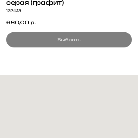
серая (графит)
1374.13
680,00
р.
Выбрать
Создание корпоративного
мерча для среднего и
крупного бизнеса