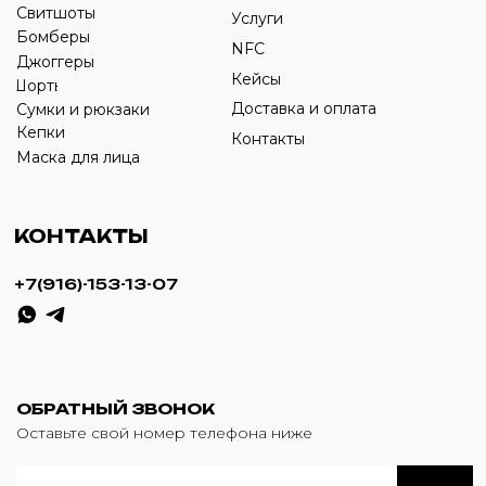
ИП Савченко Д.А
ИНН: 332903668270
ОГРНИП: 320774600387606
© 2024 m4b. copyrighted.
Разработка сайта