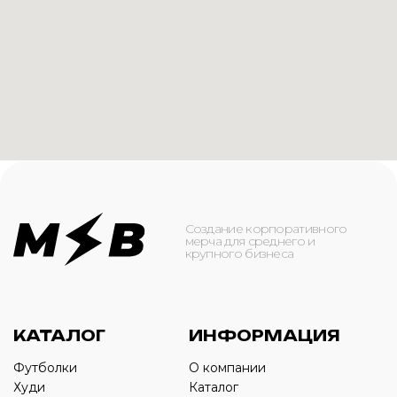
КАТАЛОГ
ИНФОРМАЦИЯ
Футболки
О компании
Худи
Каталог
Свитшоты
Услуги
Бомберы
NFC
Джоггеры
Кейсы
Шорты
Доставка и оплата
Сумки и рюкзаки
Кепки
Контакты
Маска для лица
КОНТАКТЫ
+7(916)-153-13-07
ОБРАТНЫЙ ЗВОНОК
Оставьте свой номер телефона ниже
›
+7