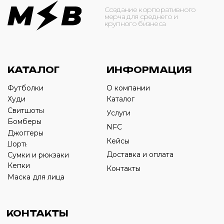
ОБРАТНЫЙ ЗВОНОК
Оставьте свой номер телефона ниже
›
+7
ИП Савченко Д.А
ИНН: 332903668270
ОГРНИП: 320774600387606
© 2024 m4b. copyrighted.
Разработка сайта