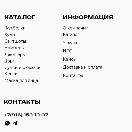
›
+7
ИП Савченко Д.А
ИНН: 332903668270
ОГРНИП: 320774600387606
© 2024 m4b. copyrighted.
Разработка сайта