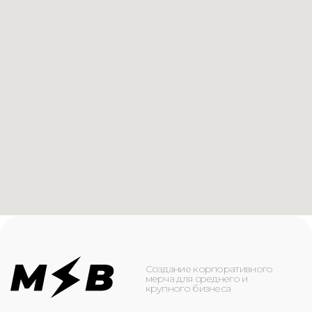
Создание корпоративного
мерча для среднего и
крупного бизнеса
КАТАЛОГ
ИНФОРМАЦИЯ
Футболки
О компании
Худи
Каталог
Свитшоты
Услуги
Бомберы
NFC
Джоггеры
Кейсы
Шорты
Доставка и оплата
Сумки и рюкзаки
Кепки
Контакты
Маска для лица
КОНТАКТЫ
+7(916)-153-13-07
ОБРАТНЫЙ ЗВОНОК
Оставьте свой номер телефона ниже