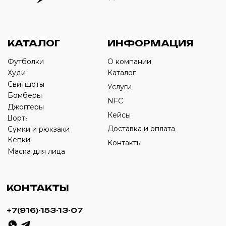
Оставьте свой номер телефона ниже
›
+7
ИП Савченко Д.А
ИНН: 332903668270
ОГРНИП: 320774600387606
© 2024 m4b. copyrighted.
Разработка сайта