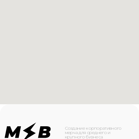
Создание корпоративного
мерча для среднего и
крупного бизнеса
КАТАЛОГ
ИНФОРМАЦИЯ
Футболки
О компании
Худи
Каталог
Свитшоты
Услуги
Бомберы
NFC
Джоггеры
Кейсы
Шорты
Доставка и оплата
Сумки и рюкзаки
Кепки
Контакты
Маска для лица
КОНТАКТЫ
+7(916)-153-13-07
ОБРАТНЫЙ ЗВОНОК