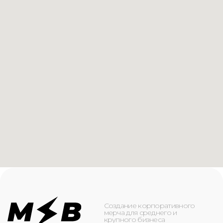
Создание корпоративного
мерча для среднего и
крупного бизнеса
КАТАЛОГ
ИНФОРМАЦИЯ
Футболки
О компании
Худи
Каталог
Свитшоты
Услуги
Бомберы
NFC
Джоггеры
Кейсы
Шорты
Доставка и оплата
Сумки и рюкзаки
Кепки
Контакты
Маска для лица
КОНТАКТЫ
+7(916)-153-13-07
ОБРАТНЫЙ ЗВОНОК