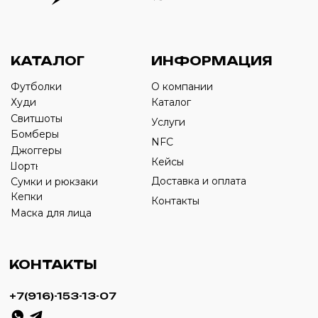
Оставьте свой номер телефона ниже
›
+7
ИП Савченко Д.А
ИНН: 332903668270
ОГРНИП: 320774600387606
© 2024 m4b. copyrighted.
Разработка сайта