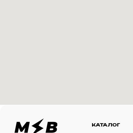
КАТАЛОГ
И
Футболки
О 
Создание корпоративного
Худи
Ка
мерча для среднего и
крупного бизнеса
Свитшоты
Ус
Бомберы
N
Джоггеры
Шорты
Сумки и рюкзаки