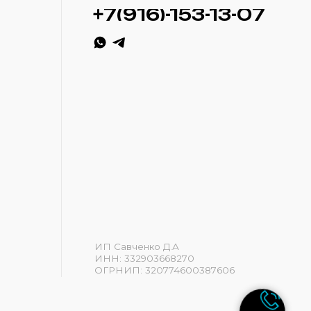
ИП Савченко Д.А
ИНН: 332903668270
ОГРНИП: 320774600387606
Разработка сайта