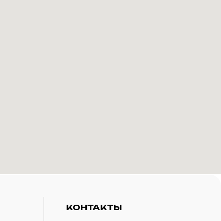
КОНТАКТЫ
+7(916)-153-13-07