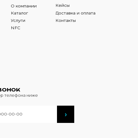
К
фона ниже
›