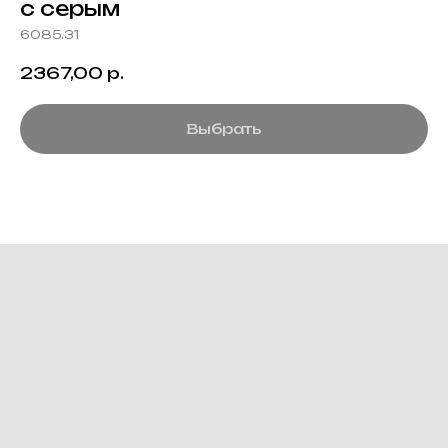
с серым
6085.31
2367,00
р.
Выбрать
Создание корпоративного
мерча для среднего и
крупного бизнеса