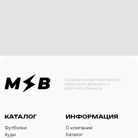
КАТАЛОГ
ИНФОРМАЦИЯ
Футболки
О компании
Худи
Каталог
Свитшоты
Услуги
Бомберы
NFC
Джоггеры
Кейсы
Шорты
Доставка и оплата
Сумки и рюкзаки
Кепки
Контакты
Маска для лица
КОНТАКТЫ
+7(916)-153-13-07
ОБРАТНЫЙ ЗВОНОК
Оставьте свой номер телефона ниже
›
+7