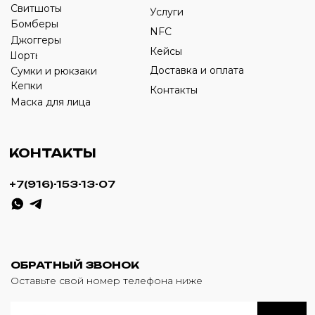
ИП Савченко Д.А
ИНН: 332903668270
ОГРНИП: 320774600387606
© 2024 m4b. copyrighted.
Разработка сайта