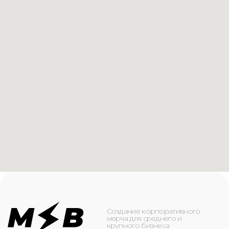
Создание корпоративного
мерча для среднего и
крупного бизнеса
КАТАЛОГ
ИНФОРМАЦИЯ
Футболки
О компании
Худи
Каталог
Свитшоты
Услуги
Бомберы
NFC
Джоггеры
Кейсы
Шорты
Доставка и оплата
Сумки и рюкзаки
Кепки
Контакты
Маска для лица
КОНТАКТЫ
+7(916)-153-13-07
ОБРАТНЫЙ ЗВОНОК