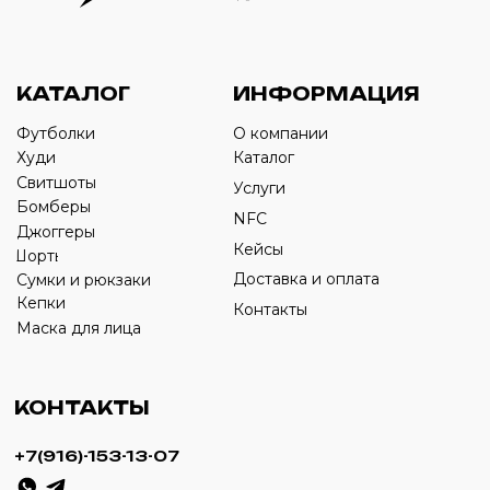
Оставьте свой номер телефона ниже
›
+7
ИП Савченко Д.А
ИНН: 332903668270
ОГРНИП: 320774600387606
© 2024 m4b. copyrighted.
Разработка сайта