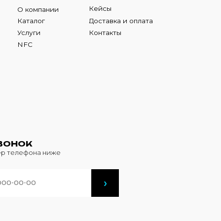
К
фона ниже
›