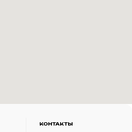
КОНТАКТЫ
+7(916)-153-13-07