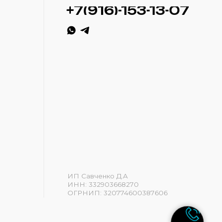
ИП Савченко Д.А
ИНН: 332903668270
ОГРНИП: 320774600387606
Разработка сайта