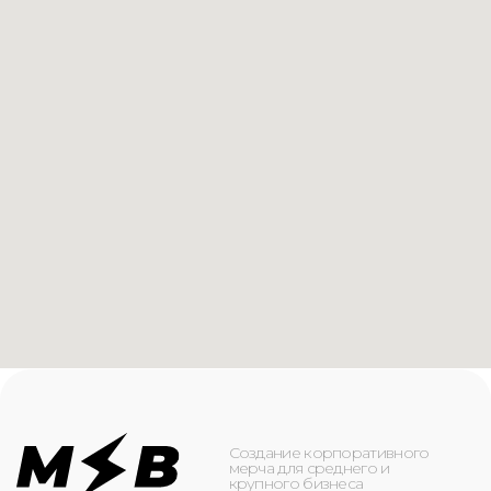
Создание корпоративного
мерча для среднего и
крупного бизнеса
КАТАЛОГ
ИНФОРМАЦИЯ
Футболки
О компании
Худи
Каталог
Свитшоты
Услуги
Бомберы
NFC
Джоггеры
Кейсы
Шорты
Доставка и оплата
Сумки и рюкзаки
Кепки
Контакты
Маска для лица
КОНТАКТЫ
+7(916)-153-13-07
ОБРАТНЫЙ ЗВОНОК