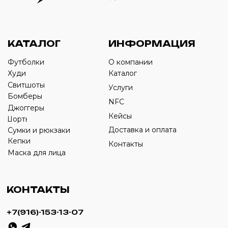
Оставьте свой номер телефона ниже
›
+7
ИП Савченко Д.А
ИНН: 332903668270
ОГРНИП: 320774600387606
© 2024 m4b. copyrighted.
Разработка сайта