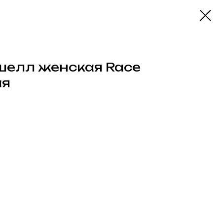
шелл женская Race
ая