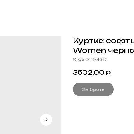
Куртка софт
Women черн
SKU:
01194312
р.
3502,00
Выбрать