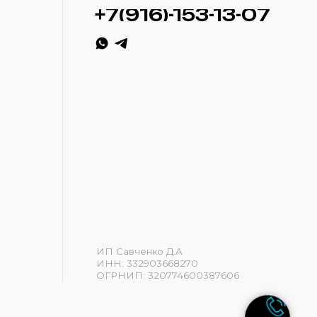
ИП Савченко Д.А
ИНН: 332903668270
ОГРНИП: 320774600387606
Разработка сайта