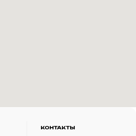
КОНТАКТЫ
+7(916)-153-13-07