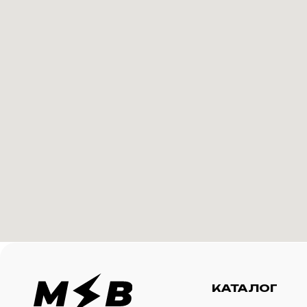
КАТАЛОГ
И
Футболки
О 
Создание корпоративного
Худи
Ка
мерча для среднего и
крупного бизнеса
Свитшоты
Ус
Бомберы
N
Джоггеры
Шорты
Сумки и рюкзаки