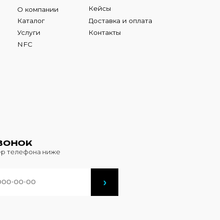
К
фона ниже
›