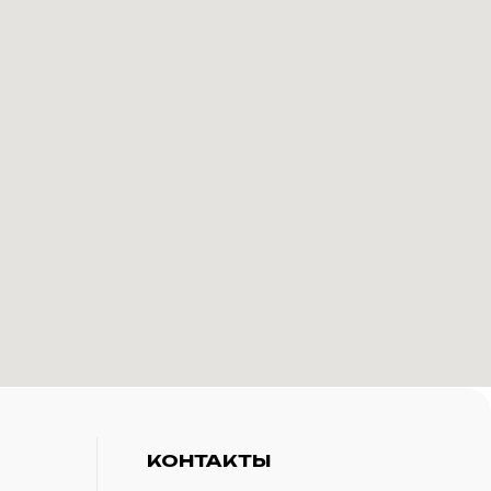
КОНТАКТЫ
+7(916)-153-13-07