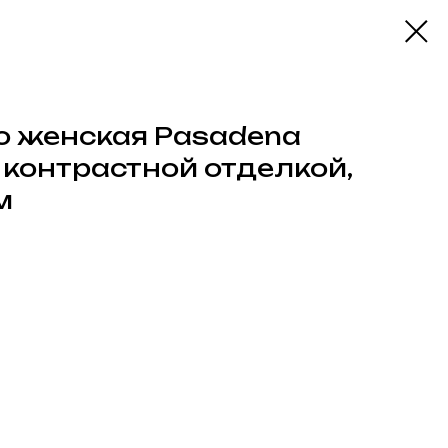
о женская Pasadena
контрастной отделкой,
м