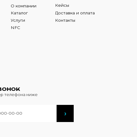
К
фона ниже
›