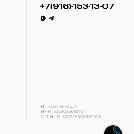
ИП Савченко Д.А
ИНН: 332903668270
ОГРНИП: 320774600387606
Разработка сайта