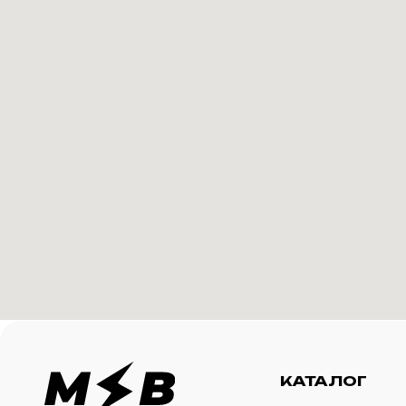
КАТАЛОГ
И
Футболки
О 
Создание корпоративного
Худи
Ка
мерча для среднего и
крупного бизнеса
Свитшоты
Ус
Бомберы
N
Джоггеры
Шорты
Сумки и рюкзаки