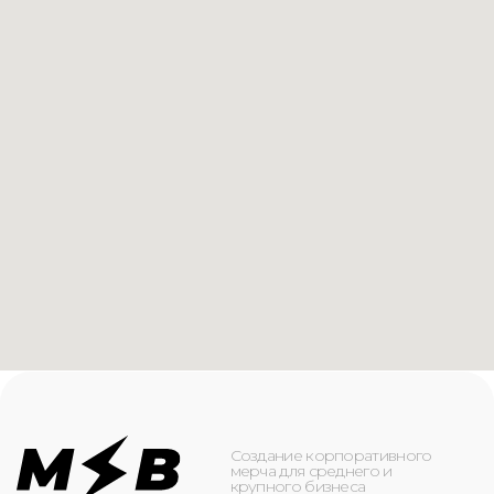
Создание корпоративного
мерча для среднего и
крупного бизнеса
КАТАЛОГ
ИНФОРМАЦИЯ
Футболки
О компании
Худи
Каталог
Свитшоты
Услуги
Бомберы
NFC
Джоггеры
Кейсы
Шорты
Доставка и оплата
Сумки и рюкзаки
Кепки
Контакты
Маска для лица
КОНТАКТЫ
+7(916)-153-13-07
ОБРАТНЫЙ ЗВОНОК