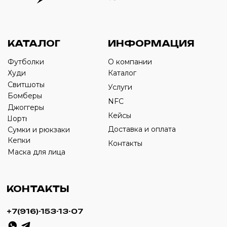
Оставьте свой номер телефона ниже
›
+7
ИП Савченко Д.А
ИНН: 332903668270
ОГРНИП: 320774600387606
© 2024 m4b. copyrighted.
Разработка сайта