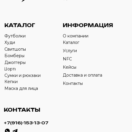
Оставьте свой номер телефона ниже
›
+7
ИП Савченко Д.А
ИНН: 332903668270
ОГРНИП: 320774600387606
© 2024 m4b. copyrighted.
Разработка сайта