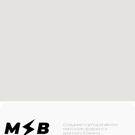
Создание корпоративного
мерча для среднего и
крупного бизнеса
КАТАЛОГ
ИНФОРМАЦИЯ
Футболки
О компании
Худи
Каталог
Свитшоты
Услуги
Бомберы
NFC
Джоггеры
Кейсы
Шорты
Доставка и оплата
Сумки и рюкзаки
Кепки
Контакты
Маска для лица
КОНТАКТЫ
+7(916)-153-13-07
ОБРАТНЫЙ ЗВОНОК