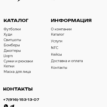
Оставьте свой номер телефона ниже
›
+7
ИП Савченко Д.А
ИНН: 332903668270
ОГРНИП: 320774600387606
© 2024 m4b. copyrighted.
Разработка сайта