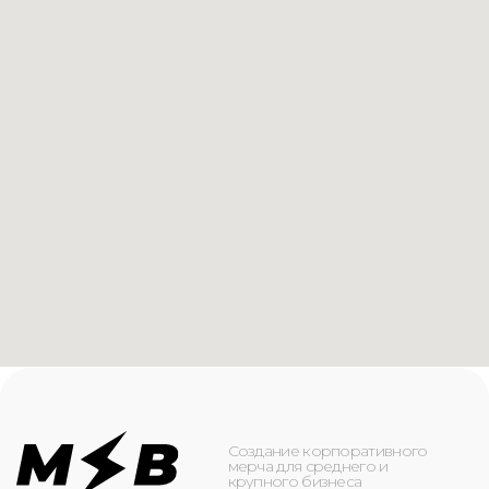
Создание корпоративного
мерча для среднего и
крупного бизнеса
КАТАЛОГ
ИНФОРМАЦИЯ
Футболки
О компании
Худи
Каталог
Свитшоты
Услуги
Бомберы
NFC
Джоггеры
Кейсы
Шорты
Доставка и оплата
Сумки и рюкзаки
Кепки
Контакты
Маска для лица
КОНТАКТЫ
+7(916)-153-13-07
ОБРАТНЫЙ ЗВОНОК