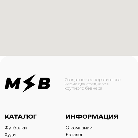
КАТАЛОГ
ИНФОРМАЦИЯ
Футболки
О компании
Худи
Каталог
Свитшоты
Услуги
Бомберы
NFC
Джоггеры
Кейсы
Шорты
Доставка и оплата
Сумки и рюкзаки
Кепки
Контакты
Маска для лица
КОНТАКТЫ
+7(916)-153-13-07
ОБРАТНЫЙ ЗВОНОК
Оставьте свой номер телефона ниже
›
+7