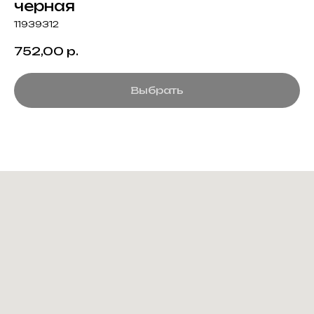
черная
11939312
752,00
р.
Выбрать
Создание корпоративного
мерча для среднего и
крупного бизнеса