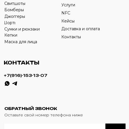
ИП Савченко Д.А
ИНН: 332903668270
ОГРНИП: 320774600387606
© 2024 m4b. copyrighted.
Разработка сайта