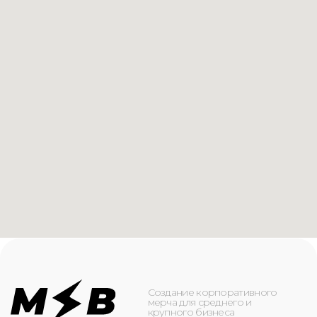
Создание корпоративного
мерча для среднего и
крупного бизнеса
КАТАЛОГ
ИНФОРМАЦИЯ
Футболки
О компании
Худи
Каталог
Свитшоты
Услуги
Бомберы
NFC
Джоггеры
Кейсы
Шорты
Доставка и оплата
Сумки и рюкзаки
Кепки
Контакты
Маска для лица
КОНТАКТЫ
+7(916)-153-13-07
ОБРАТНЫЙ ЗВОНОК