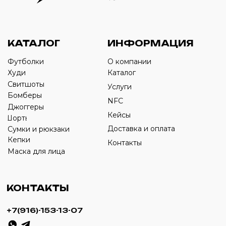
Оставьте свой номер телефона ниже
›
+7
ИП Савченко Д.А
ИНН: 332903668270
ОГРНИП: 320774600387606
© 2024 m4b. copyrighted.
Разработка сайта