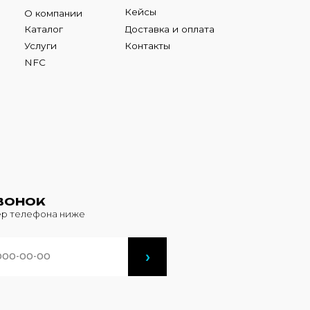
К
фона ниже
›