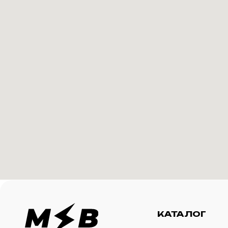
КАТАЛОГ
И
Футболки
О 
Создание корпоративного
Худи
Ка
мерча для среднего и
крупного бизнеса
Свитшоты
Ус
Бомберы
N
Джоггеры
Шорты
Сумки и рюкзаки