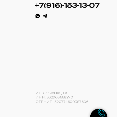
ИП Савченко Д.А
ИНН: 332903668270
ОГРНИП: 320774600387606
Разработка сайта