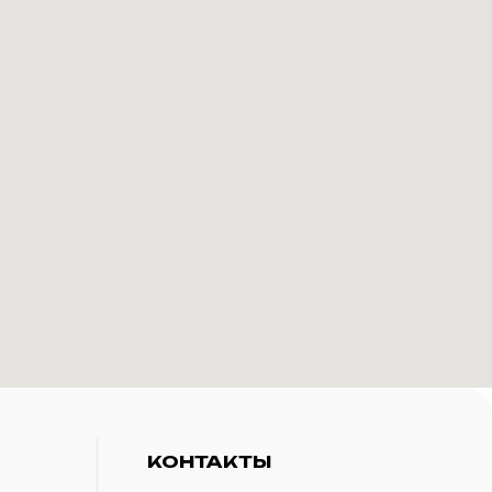
КОНТАКТЫ
+7(916)-153-13-07