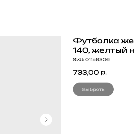
Футболка же
140, желтый 
SKU:
01159306
р.
733,00
Выбрать