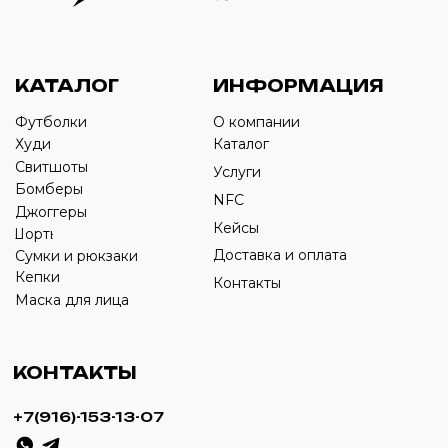
Оставьте свой номер телефона ниже
›
+7
ИП Савченко Д.А
ИНН: 332903668270
ОГРНИП: 320774600387606
© 2024 m4b. copyrighted.
Разработка сайта