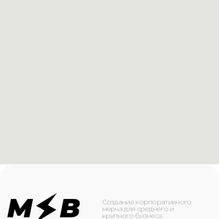
Создание корпоративного
мерча для среднего и
крупного бизнеса
КАТАЛОГ
ИНФОРМАЦИЯ
Футболки
О компании
Худи
Каталог
Свитшоты
Услуги
Бомберы
NFC
Джоггеры
Кейсы
Шорты
Доставка и оплата
Сумки и рюкзаки
Кепки
Контакты
Маска для лица
КОНТАКТЫ
+7(916)-153-13-07
ОБРАТНЫЙ ЗВОНОК