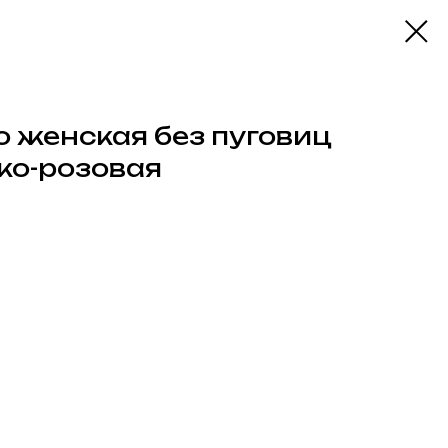
 женская без пуговиц
рко-розовая