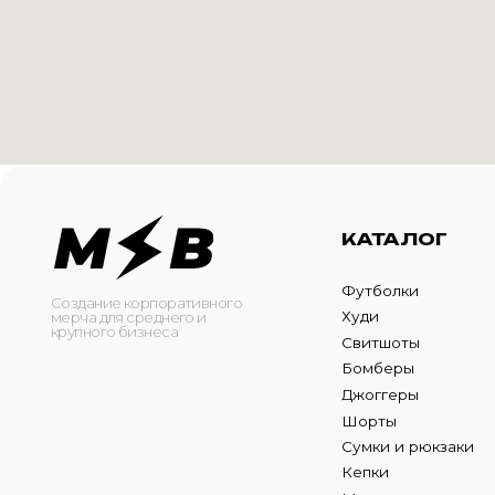
КАТАЛОГ
И
Футболки
О 
Создание корпоративного
Худи
Ка
мерча для среднего и
крупного бизнеса
Свитшоты
Ус
Бомберы
N
Джоггеры
Шорты
Сумки и рюкзаки
Кепки
Маска для лица
ОБРАТНЫЙ ЗВОНО
Оставьте свой номер теле