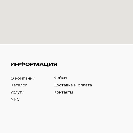
НФОРМАЦИЯ
Кейсы
компании
талог
Доставка и оплата
луги
Контакты
FC
К
фона ниже