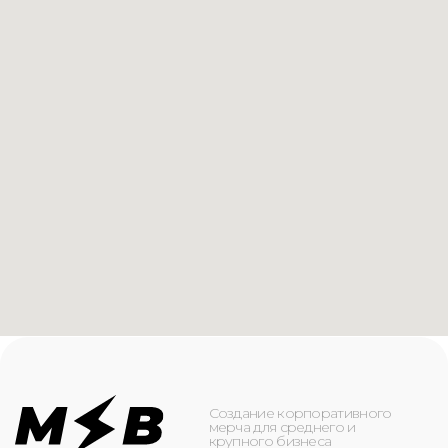
Создание корпоративного
мерча для среднего и
крупного бизнеса
КАТАЛОГ
ИНФОРМАЦИЯ
Футболки
О компании
Худи
Каталог
Свитшоты
Услуги
Бомберы
NFC
Джоггеры
Кейсы
Шорты
Доставка и оплата
Сумки и рюкзаки
Кепки
Контакты
Маска для лица
КОНТАКТЫ
+7(916)-153-13-07
ОБРАТНЫЙ ЗВОНОК