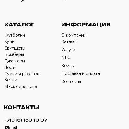
Оставьте свой номер телефона ниже
›
+7
ИП Савченко Д.А
ИНН: 332903668270
ОГРНИП: 320774600387606
© 2024 m4b. copyrighted.
Разработка сайта