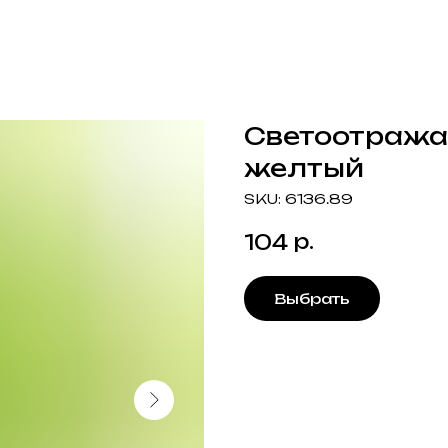
Светоотражат
желтый
SKU:
6136.89
р.
104
Выбрать