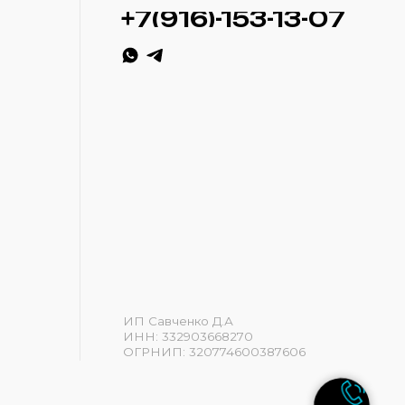
ИП Савченко Д.А
ИНН: 332903668270
ОГРНИП: 320774600387606
Разработка сайта