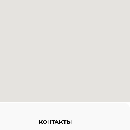
КОНТАКТЫ
+7(916)-153-13-07