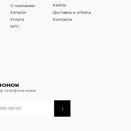
К
фона ниже
›