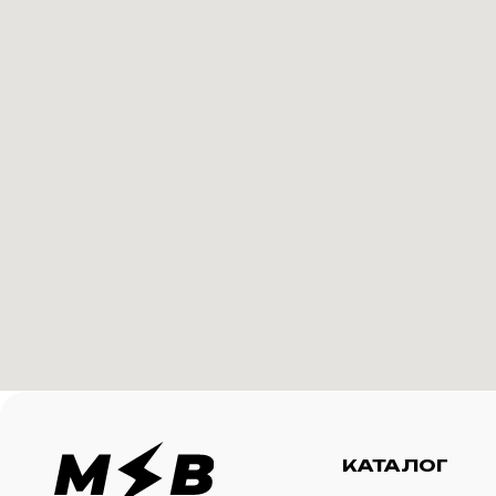
КАТАЛОГ
И
Футболки
О 
Создание корпоративного
Худи
Ка
мерча для среднего и
крупного бизнеса
Свитшоты
Ус
Бомберы
N
Джоггеры
Шорты
Сумки и рюкзаки