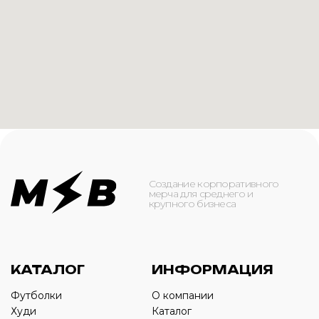
КАТАЛОГ
ИНФОРМАЦИЯ
Футболки
О компании
Худи
Каталог
Свитшоты
Услуги
Бомберы
NFC
Джоггеры
Кейсы
Шорты
Доставка и оплата
Сумки и рюкзаки
Кепки
Контакты
Маска для лица
КОНТАКТЫ
+7(916)-153-13-07
ОБРАТНЫЙ ЗВОНОК
Оставьте свой номер телефона ниже
›
+7