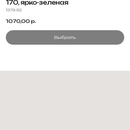
170, ярко-зеленая
1379.92
1070,00
р.
Выбрать
Создание корпоративного
мерча для среднего и
крупного бизнеса