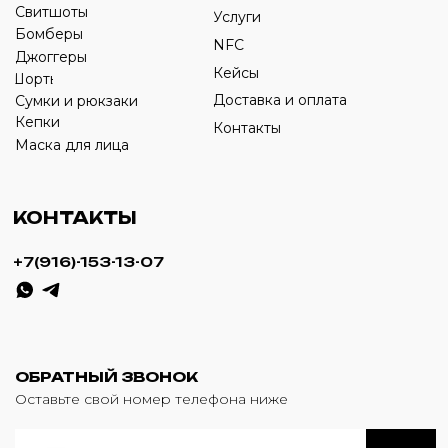
ИП Савченко Д.А
ИНН: 332903668270
ОГРНИП: 320774600387606
© 2024 m4b. copyrighted.
Разработка сайта