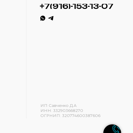
ИП Савченко Д.А
ИНН: 332903668270
ОГРНИП: 320774600387606
Разработка сайта