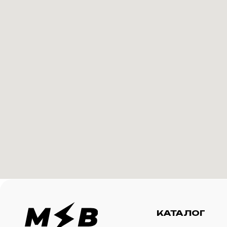
КАТАЛОГ
И
Футболки
О 
Создание корпоративного
Худи
Ка
мерча для среднего и
крупного бизнеса
Свитшоты
Ус
Бомберы
N
Джоггеры
Шорты
Сумки и рюкзаки