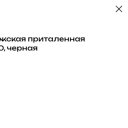
жская приталенная
90, черная