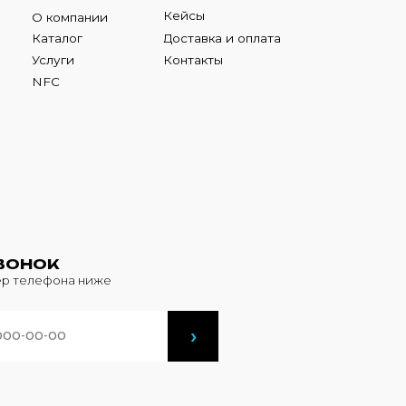
К
фона ниже
›