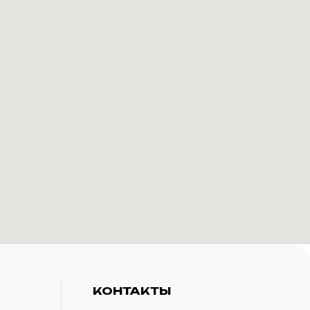
КОНТАКТЫ
+7(916)-153-13-07