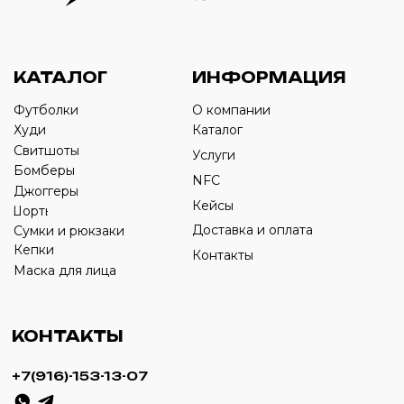
Оставьте свой номер телефона ниже
›
+7
ИП Савченко Д.А
ИНН: 332903668270
ОГРНИП: 320774600387606
© 2024 m4b. copyrighted.
Разработка сайта