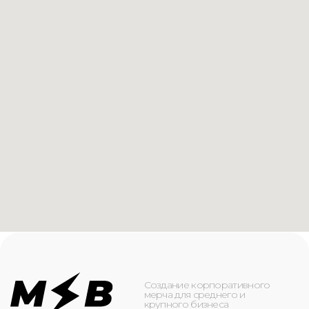
Создание корпоративного
мерча для среднего и
крупного бизнеса
КАТАЛОГ
ИНФОРМАЦИЯ
Футболки
О компании
Худи
Каталог
Свитшоты
Услуги
Бомберы
NFC
Джоггеры
Кейсы
Шорты
Доставка и оплата
Сумки и рюкзаки
Кепки
Контакты
Маска для лица
КОНТАКТЫ
+7(916)-153-13-07
ОБРАТНЫЙ ЗВОНОК