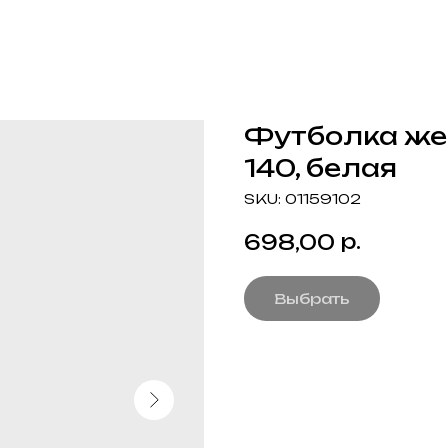
Футболка же
140, белая
SKU:
01159102
р.
698,00
Выбрать