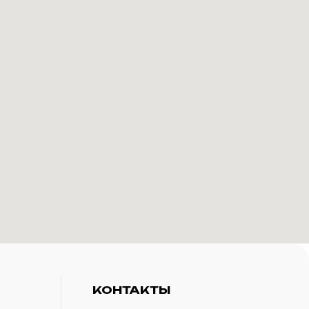
КОНТАКТЫ
+7(916)-153-13-07