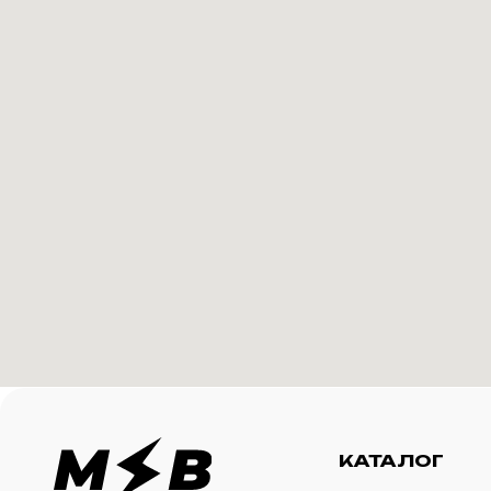
КАТАЛОГ
И
Футболки
О 
Создание корпоративного
Худи
Ка
мерча для среднего и
крупного бизнеса
Свитшоты
Ус
Бомберы
N
Джоггеры
Шорты
Сумки и рюкзаки