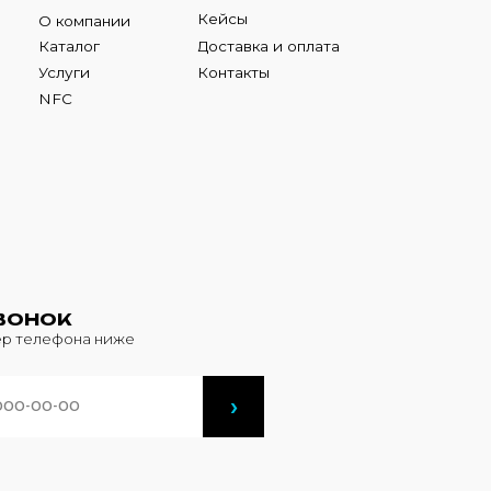
К
фона ниже
›