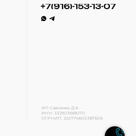
ИП Савченко Д.А
ИНН: 332903668270
ОГРНИП: 320774600387606
Разработка сайта