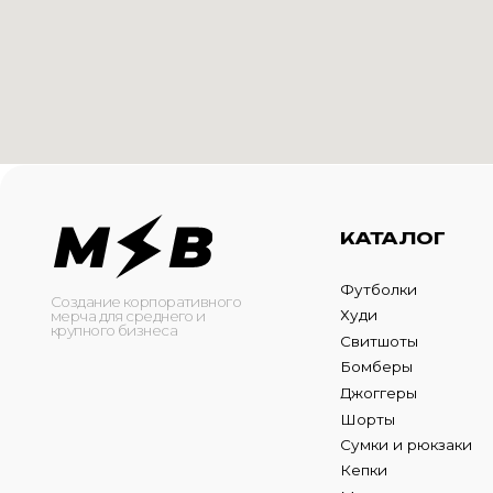
КАТАЛОГ
И
Футболки
О 
Создание корпоративного
Худи
Ка
мерча для среднего и
крупного бизнеса
Свитшоты
Ус
Бомберы
N
Джоггеры
Шорты
Сумки и рюкзаки
Кепки
Маска для лица
ОБРАТНЫЙ ЗВОНО
Оставьте свой номер теле