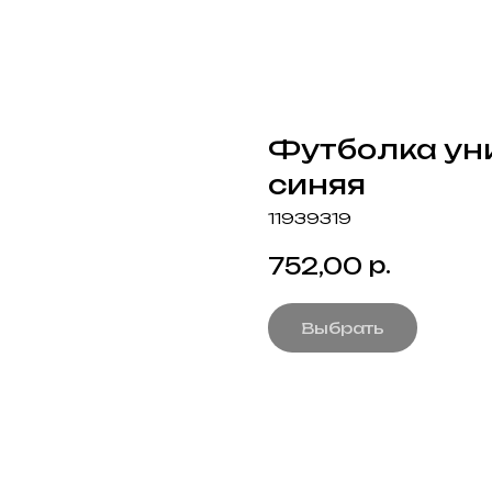
Футболка уни
синяя
11939319
р.
752,00
Выбрать