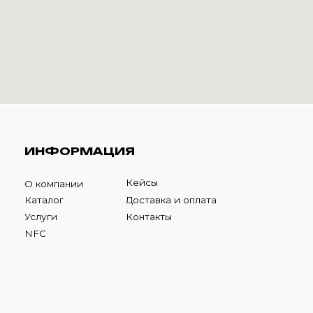
НФОРМАЦИЯ
Кейсы
компании
талог
Доставка и оплата
луги
Контакты
FC
К
фона ниже