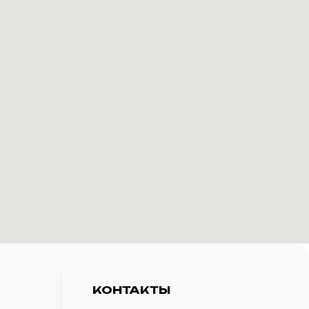
КОНТАКТЫ
+7(916)-153-13-07