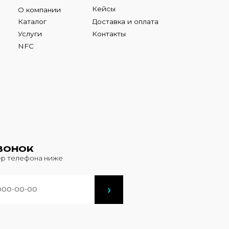
К
фона ниже
›