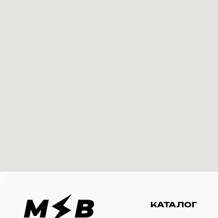
КАТАЛОГ
И
Футболки
О 
Создание корпоративного
Худи
Ка
мерча для среднего и
крупного бизнеса
Свитшоты
Ус
Бомберы
N
Джоггеры
Шорты
Сумки и рюкзаки