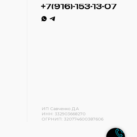
ИП Савченко Д.А
ИНН: 332903668270
ОГРНИП: 320774600387606
Разработка сайта