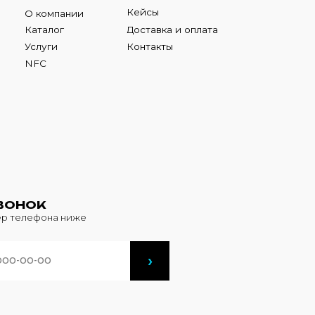
К
фона ниже
›