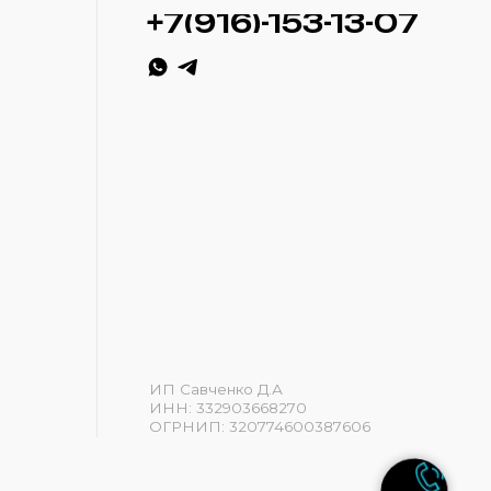
ИП Савченко Д.А
ИНН: 332903668270
ОГРНИП: 320774600387606
Разработка сайта