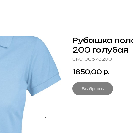
Рубашка пол
200 голубая
SKU:
00573200
р.
1650,00
Выбрать