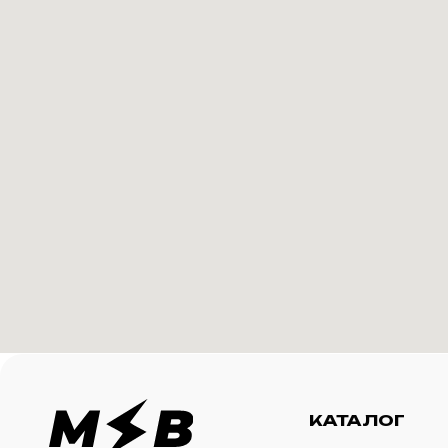
КАТАЛОГ
И
Футболки
О 
Создание корпоративного
Худи
Ка
мерча для среднего и
крупного бизнеса
Свитшоты
Ус
Бомберы
N
Джоггеры
Шорты
Сумки и рюкзаки