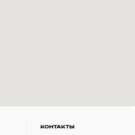
КОНТАКТЫ
+7(916)-153-13-07