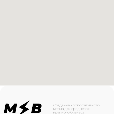
Создание корпоративного
мерча для среднего и
крупного бизнеса
КАТАЛОГ
ИНФОРМАЦИЯ
Футболки
О компании
Худи
Каталог
Свитшоты
Услуги
Бомберы
NFC
Джоггеры
Кейсы
Шорты
Доставка и оплата
Сумки и рюкзаки
Кепки
Контакты
Маска для лица
КОНТАКТЫ
+7(916)-153-13-07
ОБРАТНЫЙ ЗВОНОК