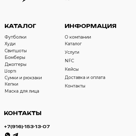
Оставьте свой номер телефона ниже
›
+7
ИП Савченко Д.А
ИНН: 332903668270
ОГРНИП: 320774600387606
© 2024 m4b. copyrighted.
Разработка сайта