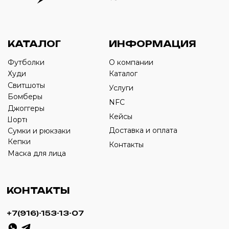
Оставьте свой номер телефона ниже
›
+7
ИП Савченко Д.А
ИНН: 332903668270
ОГРНИП: 320774600387606
© 2024 m4b. copyrighted.
Разработка сайта