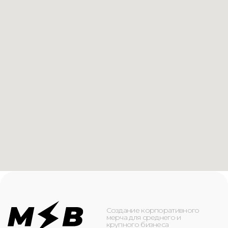
Создание корпоративного
мерча для среднего и
крупного бизнеса
КАТАЛОГ
ИНФОРМАЦИЯ
Футболки
О компании
Худи
Каталог
Свитшоты
Услуги
Бомберы
NFC
Джоггеры
Кейсы
Шорты
Доставка и оплата
Сумки и рюкзаки
Кепки
Контакты
Маска для лица
КОНТАКТЫ
+7(916)-153-13-07
ОБРАТНЫЙ ЗВОНОК