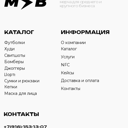
ОБРАТНЫЙ ЗВОНОК
Оставьте свой номер телефона ниже
›
+7
ИП Савченко Д.А
ИНН: 332903668270
ОГРНИП: 320774600387606
© 2024 m4b. copyrighted.
Разработка сайта