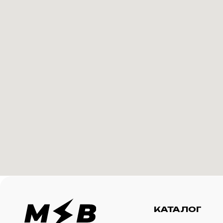
КАТАЛОГ
И
Футболки
О 
Создание корпоративного
Худи
Ка
мерча для среднего и
крупного бизнеса
Свитшоты
Ус
Бомберы
N
Джоггеры
Шорты
Сумки и рюкзаки