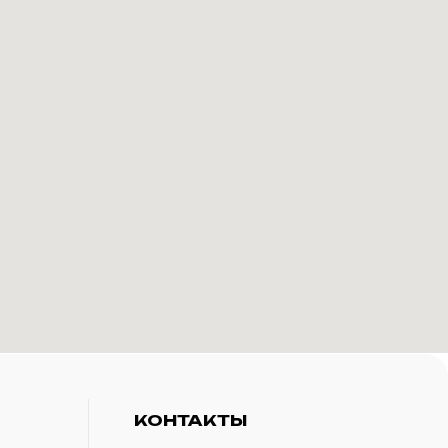
КОНТАКТЫ
+7(916)-153-13-07