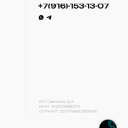
ИП Савченко Д.А
ИНН: 332903668270
ОГРНИП: 320774600387606
Разработка сайта