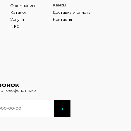
К
фона ниже
›