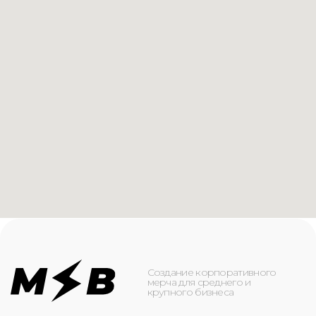
Создание корпоративного
мерча для среднего и
крупного бизнеса
КАТАЛОГ
ИНФОРМАЦИЯ
Футболки
О компании
Худи
Каталог
Свитшоты
Услуги
Бомберы
NFC
Джоггеры
Кейсы
Шорты
Доставка и оплата
Сумки и рюкзаки
Кепки
Контакты
Маска для лица
КОНТАКТЫ
+7(916)-153-13-07
ОБРАТНЫЙ ЗВОНОК
Оставьте свой номер телефона ниже