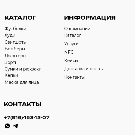
›
+7
ИП Савченко Д.А
ИНН: 332903668270
ОГРНИП: 320774600387606
© 2024 m4b. copyrighted.
Разработка сайта