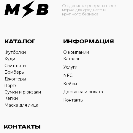
ОБРАТНЫЙ ЗВОНОК
Оставьте свой номер телефона ниже
›
+7
ИП Савченко Д.А
ИНН: 332903668270
ОГРНИП: 320774600387606
© 2024 m4b. copyrighted.
Разработка сайта