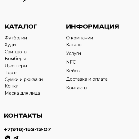
Оставьте свой номер телефона ниже
›
+7
ИП Савченко Д.А
ИНН: 332903668270
ОГРНИП: 320774600387606
© 2024 m4b. copyrighted.
Разработка сайта