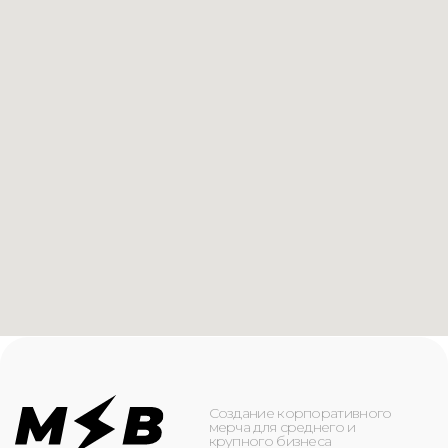
Создание корпоративного
мерча для среднего и
крупного бизнеса
КАТАЛОГ
ИНФОРМАЦИЯ
Футболки
О компании
Худи
Каталог
Свитшоты
Услуги
Бомберы
NFC
Джоггеры
Кейсы
Шорты
Доставка и оплата
Сумки и рюкзаки
Кепки
Контакты
Маска для лица
КОНТАКТЫ
+7(916)-153-13-07
ОБРАТНЫЙ ЗВОНОК