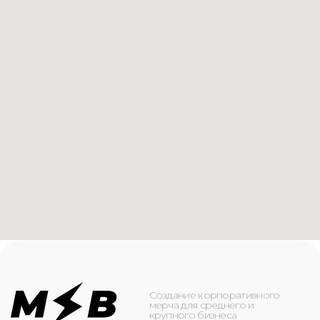
Создание корпоративного
мерча для среднего и
крупного бизнеса
КАТАЛОГ
ИНФОРМАЦИЯ
Футболки
О компании
Худи
Каталог
Свитшоты
Услуги
Бомберы
NFC
Джоггеры
Кейсы
Шорты
Доставка и оплата
Сумки и рюкзаки
Кепки
Контакты
Маска для лица
КОНТАКТЫ
+7(916)-153-13-07
ОБРАТНЫЙ ЗВОНОК