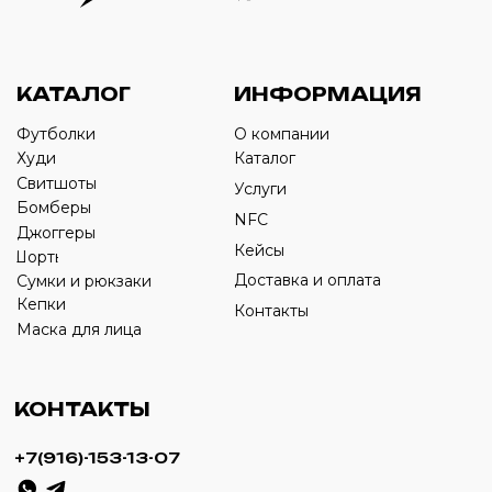
Оставьте свой номер телефона ниже
›
+7
ИП Савченко Д.А
ИНН: 332903668270
ОГРНИП: 320774600387606
© 2024 m4b. copyrighted.
Разработка сайта