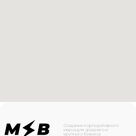
Создание корпоративного
мерча для среднего и
крупного бизнеса
КАТАЛОГ
ИНФОРМАЦИЯ
Футболки
О компании
Худи
Каталог
Свитшоты
Услуги
Бомберы
NFC
Джоггеры
Кейсы
Шорты
Доставка и оплата
Сумки и рюкзаки
Кепки
Контакты
Маска для лица
КОНТАКТЫ
+7(916)-153-13-07
ОБРАТНЫЙ ЗВОНОК