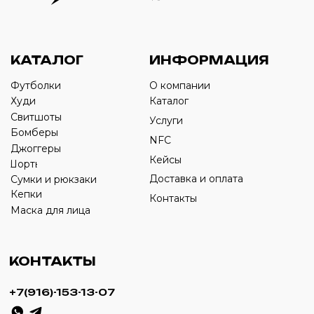
Оставьте свой номер телефона ниже
›
+7
ИП Савченко Д.А
ИНН: 332903668270
ОГРНИП: 320774600387606
© 2024 m4b. copyrighted.
Разработка сайта