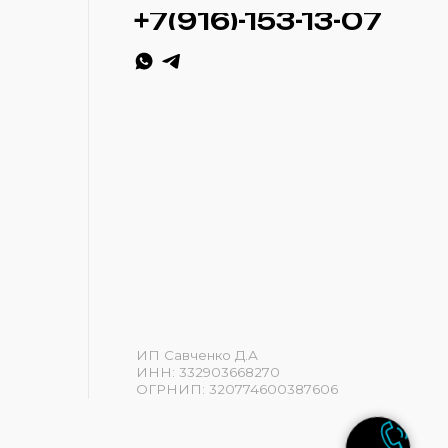
ИП Савченко Д.А
ИНН: 332903668270
ОГРНИП: 320774600387606
Разработка сайта