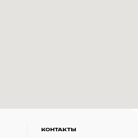
КОНТАКТЫ
+7(916)-153-13-07