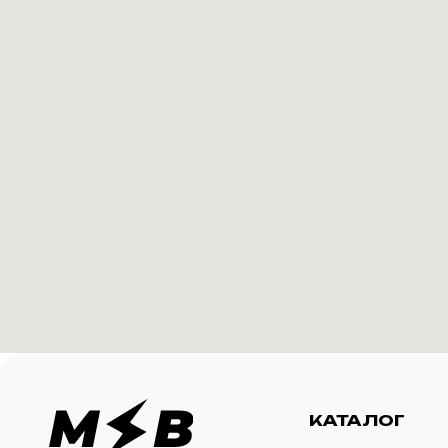
КАТАЛОГ
И
Футболки
О 
Создание корпоративного
Худи
Ка
мерча для среднего и
крупного бизнеса
Свитшоты
Ус
Бомберы
N
Джоггеры
Шорты
Сумки и рюкзаки