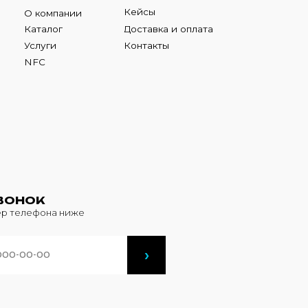
К
фона ниже
›