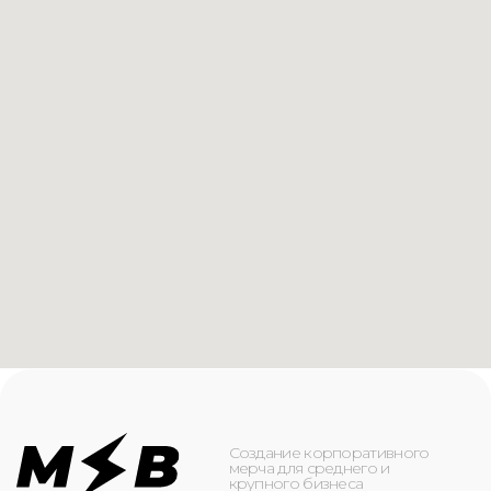
Создание корпоративного
мерча для среднего и
крупного бизнеса
КАТАЛОГ
ИНФОРМАЦИЯ
Футболки
О компании
Худи
Каталог
Свитшоты
Услуги
Бомберы
NFC
Джоггеры
Кейсы
Шорты
Доставка и оплата
Сумки и рюкзаки
Кепки
Контакты
Маска для лица
КОНТАКТЫ
+7(916)-153-13-07
ОБРАТНЫЙ ЗВОНОК