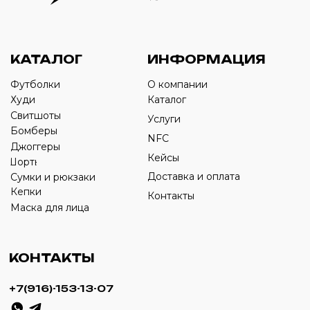
Оставьте свой номер телефона ниже
›
+7
ИП Савченко Д.А
ИНН: 332903668270
ОГРНИП: 320774600387606
© 2024 m4b. copyrighted.
Разработка сайта