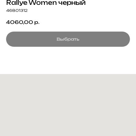
Rallye Women черный
46801312
4060,00
р.
Выбрать
Создание корпоративного
мерча для среднего и
крупного бизнеса