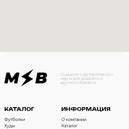
КАТАЛОГ
ИНФОРМАЦИЯ
Футболки
О компании
Худи
Каталог
Свитшоты
Услуги
Бомберы
NFC
Джоггеры
Кейсы
Шорты
Доставка и оплата
Сумки и рюкзаки
Кепки
Контакты
Маска для лица
КОНТАКТЫ
+7(916)-153-13-07
ОБРАТНЫЙ ЗВОНОК
Оставьте свой номер телефона ниже
›
+7