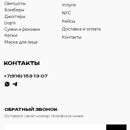
ИП Савченко Д.А
ИНН: 332903668270
ОГРНИП: 320774600387606
© 2024 m4b. copyrighted.
Разработка сайта