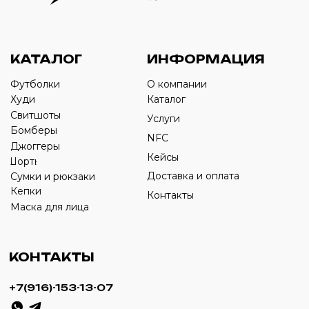
Оставьте свой номер телефона ниже
›
+7
ИП Савченко Д.А
ИНН: 332903668270
ОГРНИП: 320774600387606
© 2024 m4b. copyrighted.
Разработка сайта