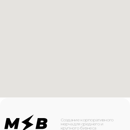
Создание корпоративного
мерча для среднего и
крупного бизнеса
КАТАЛОГ
ИНФОРМАЦИЯ
Футболки
О компании
Худи
Каталог
Свитшоты
Услуги
Бомберы
NFC
Джоггеры
Кейсы
Шорты
Доставка и оплата
Сумки и рюкзаки
Кепки
Контакты
Маска для лица
КОНТАКТЫ
+7(916)-153-13-07
ОБРАТНЫЙ ЗВОНОК