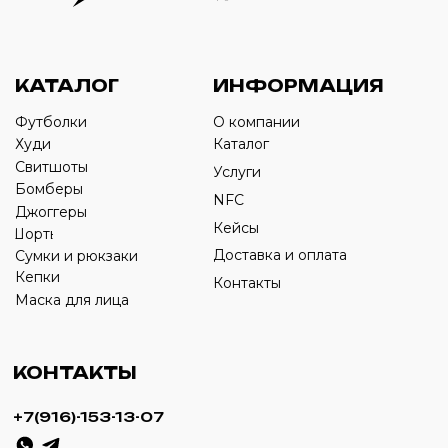
Оставьте свой номер телефона ниже
›
+7
ИП Савченко Д.А
ИНН: 332903668270
ОГРНИП: 320774600387606
© 2024 m4b. copyrighted.
Разработка сайта