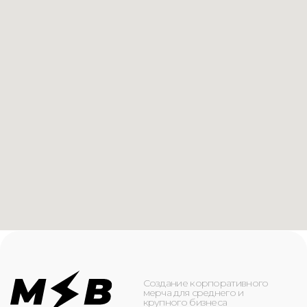
Создание корпоративного
мерча для среднего и
крупного бизнеса
КАТАЛОГ
ИНФОРМАЦИЯ
Футболки
О компании
Худи
Каталог
Свитшоты
Услуги
Бомберы
NFC
Джоггеры
Кейсы
Шорты
Доставка и оплата
Сумки и рюкзаки
Кепки
Контакты
Маска для лица
КОНТАКТЫ
+7(916)-153-13-07
ОБРАТНЫЙ ЗВОНОК